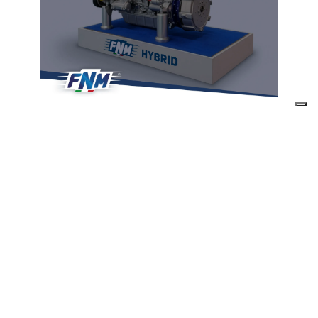
Marzo 13, 2026
/
FNM
FNM LANCIA L'IBRIDO CON BHS DA 120KW AL
NAPOLI BOAT SHOW E TORNA ALLA
DISTRIBUZIONE DIRETTA IN ITALIA
LEGGI ARTICOLO