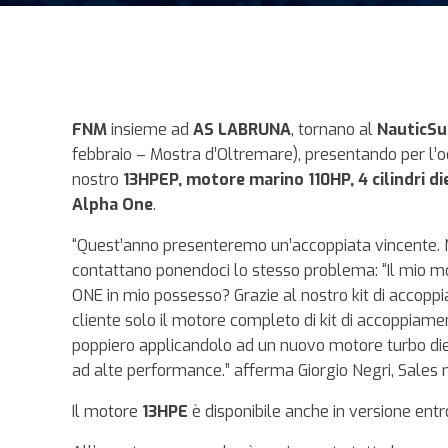
FNM
insieme ad
AS LABRUNA
, tornano al
NauticS
febbraio – Mostra d’Oltremare), presentando per l’occ
nostro
13HPEP, motore marino 110HP, 4 cilindri d
Alpha One
.
“Quest’anno presenteremo un’accoppiata vincente.
contattano ponendoci lo stesso problema: “Il mio m
ONE in mio possesso? Grazie al nostro kit di accoppi
cliente solo il motore completo di kit di accoppiamen
poppiero applicandolo ad un nuovo motore turbo die
ad alte performance.” afferma Giorgio Negri, Sale
Il motore
13HPE
è disponibile anche in versione entro