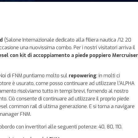
ud
(Salone Internazionale dedicato alla filiera nautica /12 20
asione una nuovissima combo. Per i nostri visitatori arriva il
iesel con kit di accoppiamento a piede poppiero Mercruiser
 Noi di FNM puntiamo molto sul
repowering
: in molti ci
otore è usurato, come posso continuare ad utilizzare l’ALPHA
amento risolviamo tutto in tempi brevi, fornendo al nostro
to. Ciò consente di continuare ad utilizzare il proprio piede
sel common rail di ultima generazione. E si torna a navigare
s manager FNM.
bordo con invertitori alle seguenti potenze: 40, 80, 110.