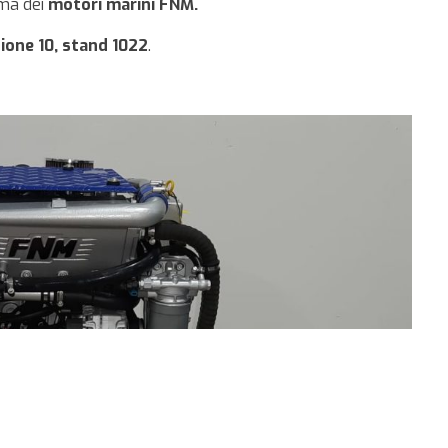
ma dei
motori marini FNM.
ione 10, stand 1022
.