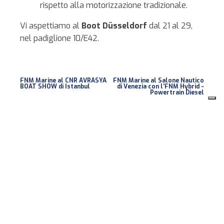
rispetto alla motorizzazione tradizionale.
Vi aspettiamo al
Boot Düsseldorf
dal 21 al 29,
nel padiglione 10/E42.
FNM Marine al CNR AVRASYA
FNM Marine al Salone Nautico
BOAT SHOW di Istanbul
di Venezia con l’FNM Hybrid -
Powertrain Diesel
Ultimi articoli